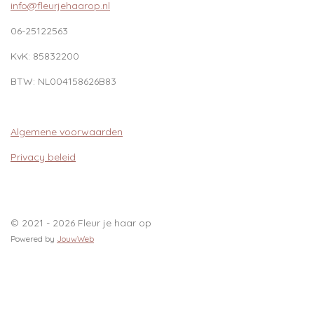
info@fleurjehaarop.nl
06-25122563
KvK:
85832200
BTW:
NL004158626B83
Algemene voorwaarden
Privacy beleid
© 2021 - 2026 Fleur je haar op
Powered by
JouwWeb