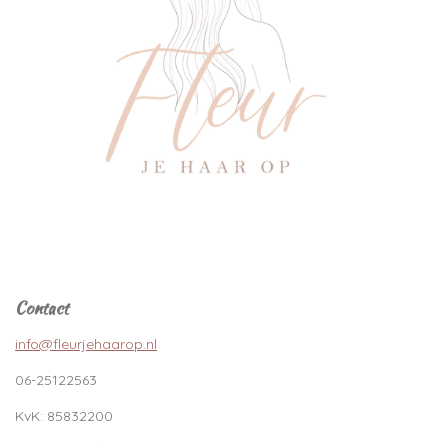
Contact
info@fleurjehaarop.nl
06-25122563
KvK:
85832200