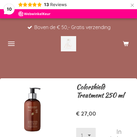
×
13
Reviews
10
Boven de € 50,- Gratis verzending
Colorshield
Treatment 250 ml
€ 27,00
In