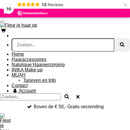
×
13
Reviews
Ga
10
direct
naar
de
hoofdinhoud
Home
Haaraccessoires
Natulique Haarverzorging
INIKA Make-up
MUAH
Tarieven en Info
Contact
Account
Boven de € 50,- Gratis verzending