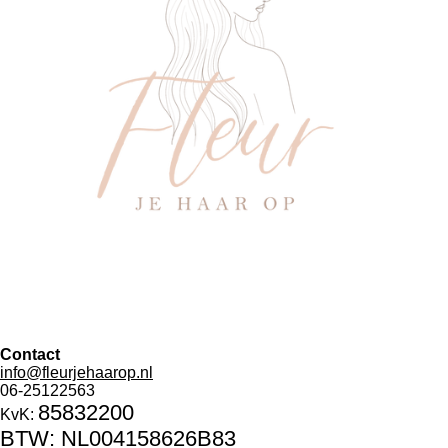
Contact
info@fleurjehaarop.nl
06-25122563
85832200
KvK:
BTW:
NL004158626B83