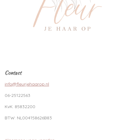
Contact
info@fleurjehaarop.nl
06-25122563
KvK:
85832200
BTW:
NL004158626B83