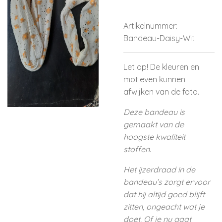
Artikelnummer:
Bandeau-Daisy-Wit
Let op! De kleuren en
motieven kunnen
afwijken van de foto.
Deze bandeau is
gemaakt van de
hoogste kwaliteit
stoffen.
Het ijzerdraad in de
bandeau’s zorgt ervoor
dat hij altijd goed blijft
zitten, ongeacht wat je
doet. Of je nu gaat