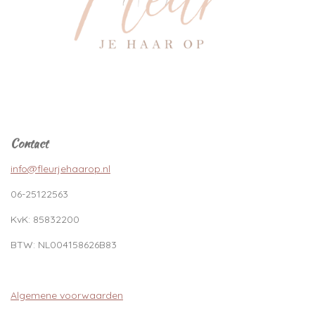
Contact
info@fleurjehaarop.nl
06-25122563
KvK:
85832200
BTW:
NL004158626B83
Algemene voorwaarden