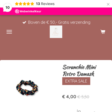
×
13
Reviews
10
Boven de € 50,- Gratis verzending
Scrunchie Mini
Retro Damask
EXTRA SALE
€ 4,00
€ 5,50
In