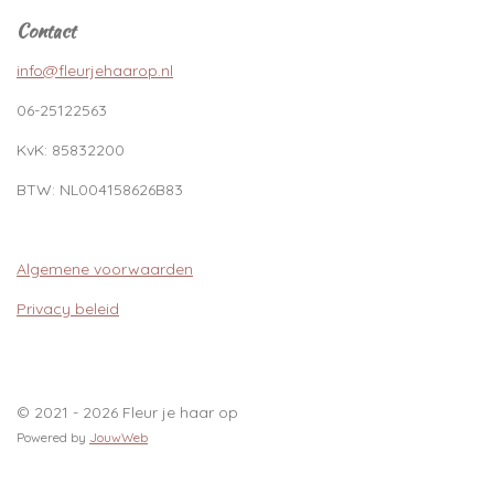
Contact
info@fleurjehaarop.nl
06-25122563
KvK:
85832200
BTW:
NL004158626B83
Algemene voorwaarden
Privacy beleid
© 2021 - 2026 Fleur je haar op
Powered by
JouwWeb