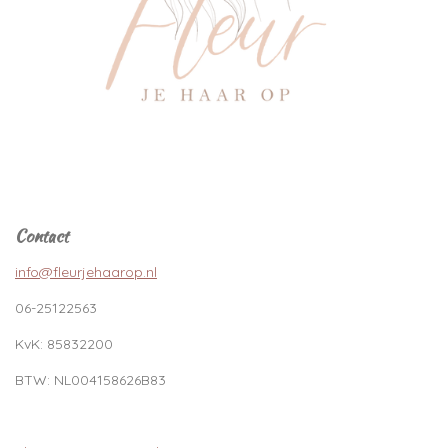
Contact
info@fleurjehaarop.nl
06-25122563
KvK:
85832200
BTW:
NL004158626B83