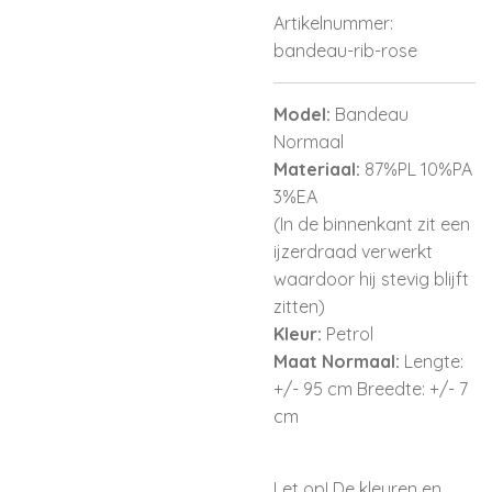
Artikelnummer:
bandeau-rib-rose
Model:
Bandeau
Normaal
Materiaal:
87%PL 10%PA
3%EA
(In de binnenkant zit een
ijzerdraad verwerkt
waardoor hij stevig blijft
zitten)
Kleur:
Petrol
Maat Normaal:
Lengte:
+/- 95 cm Breedte: +/- 7
cm
Let op! De kleuren en