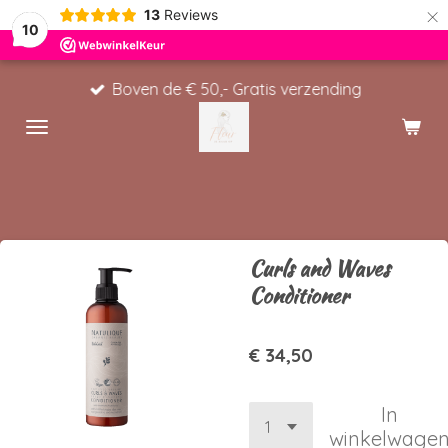
×
13
Reviews
10
Boven de € 50,- Gratis verzending
Curls and Waves
Conditioner
€ 34,50
In
winkelwage