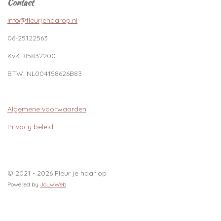
Contact
info@fleurjehaarop.nl
06-25122563
KvK:
85832200
BTW:
NL004158626B83
Algemene voorwaarden
Privacy beleid
© 2021 - 2026 Fleur je haar op
Powered by
JouwWeb