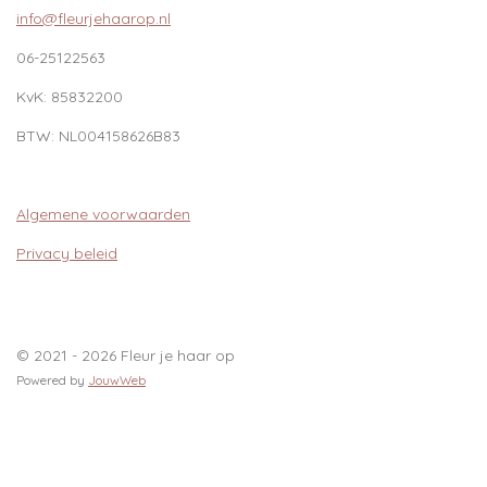
info@fleurjehaarop.nl
06-25122563
KvK:
85832200
BTW:
NL004158626B83
Algemene voorwaarden
Privacy beleid
© 2021 - 2026 Fleur je haar op
Powered by
JouwWeb