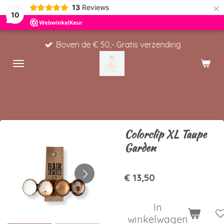
×
13
Reviews
10
Boven de € 50,- Gratis verzending
Colorclip XL Taupe
Garden
€ 13,50
In
winkelwagen