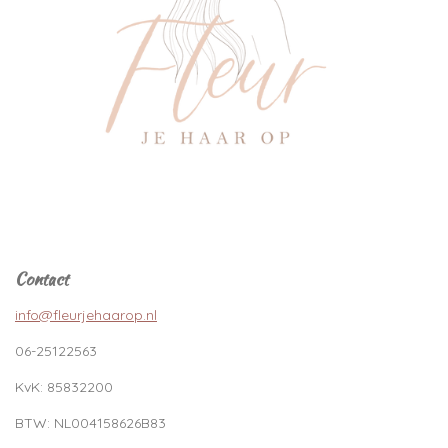
Contact
info@fleurjehaarop.nl
06-25122563
KvK:
85832200
BTW:
NL004158626B83