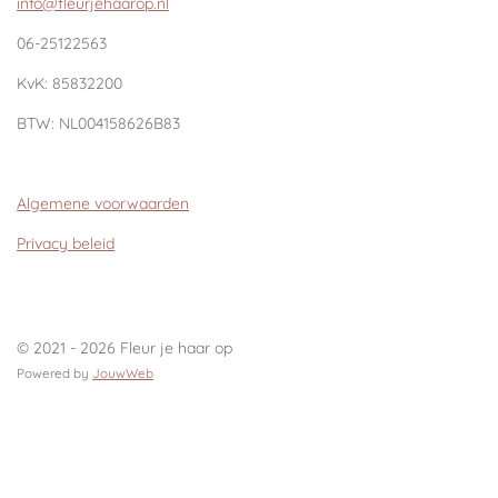
info@fleurjehaarop.nl
06-25122563
KvK:
85832200
BTW:
NL004158626B83
Algemene voorwaarden
Privacy beleid
© 2021 - 2026 Fleur je haar op
Powered by
JouwWeb