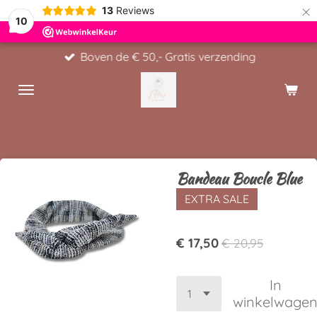
×
13
Reviews
10
Boven de € 50,- Gratis verzending
Bandeau Boucle Blue
EXTRA SALE
€ 17,50
€ 20,95
In
winkelwage