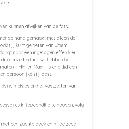
sters.
even kunnen afwijken van de foto.
s met de hand gemaakt met alleen de
odat jij kunt genieten van ultiem
erlangt naar een ingetogen effen kleur,
 luxueuze textuur, wij hebben het
maten – Mini en Maxi – is er altijd een
en persoonlijke stijl past.
 kleine meisjes en het vastzetten van
essoires in topconditie te houden, volg
g met een zachte doek en milde zeep