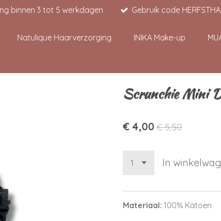
ing binnen 3 tot 5 werkdagen
Gebruik code HERFSTHAAR
Natulique Haarverzorging
INIKA Make-up
MU
Scrunchie Mini 
€ 4,00
€ 5,50
In winkelwa
Materiaal:
100% Katoen