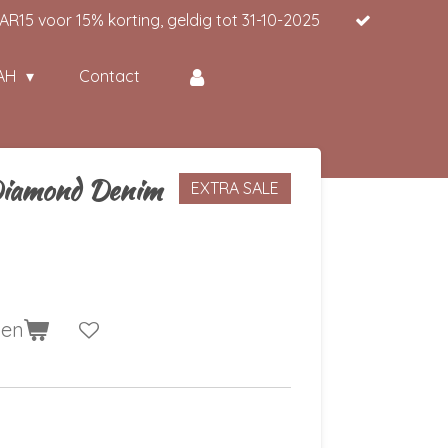
15 voor 15% korting, geldig tot 31-10-2025
AH
Contact
Diamond Denim
EXTRA SALE
gen