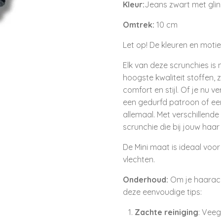
Kleur:
Jeans zwart met glin
Omtrek:
10 cm
Let op! De kleuren en moti
Elk van deze scrunchies i
hoogste kwaliteit stoffen, z
comfort en stijl. Of je nu v
een gedurfd patroon of een
allemaal. Met verschillende 
scrunchie die bij jouw haar 
De Mini maat is ideaal voor
vlechten.
Onderhoud:
Om je haaracc
deze eenvoudige tips:
Zachte reiniging
: Vee