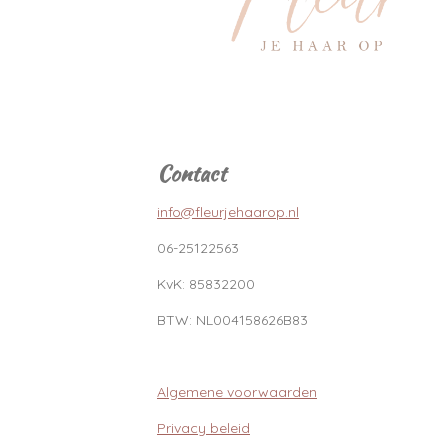
Contact
info@fleurjehaarop.nl
06-25122563
KvK:
85832200
BTW:
NL004158626B83
Algemene voorwaarden
Privacy beleid