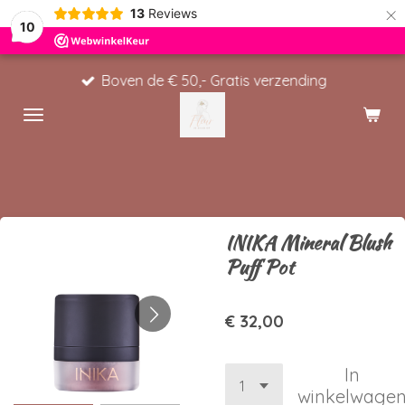
×
13
Reviews
10
Boven de € 50,- Gratis verzending
INIKA Mineral Blush
Puff Pot
€ 32,00
In
winkelwage