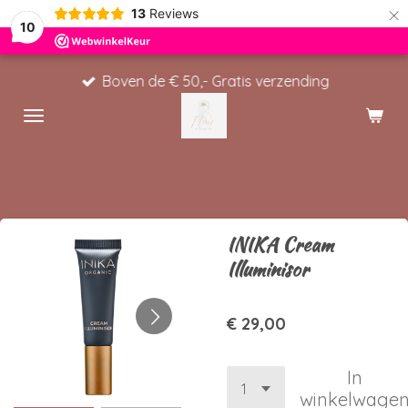
×
13
Reviews
10
Boven de € 50,- Gratis verzending
INIKA Cream
Illuminisor
€ 29,00
In
winkelwage