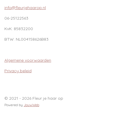
info@fleurjehaarop.nl
06-25122563
KvK:
85832200
BTW:
NL004158626B83
Algemene voorwaarden
Privacy beleid
© 2021 - 2026 Fleur je haar op
Powered by
JouwWeb