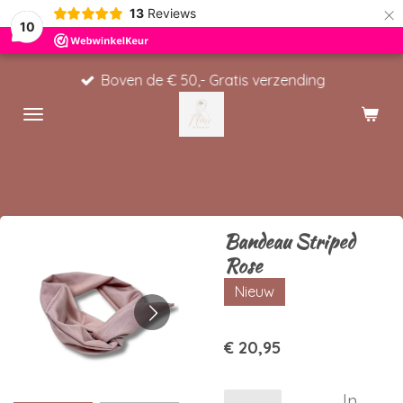
×
13
Reviews
10
Boven de € 50,- Gratis verzending
Bandeau Striped
Rose
Nieuw
€ 20,95
In