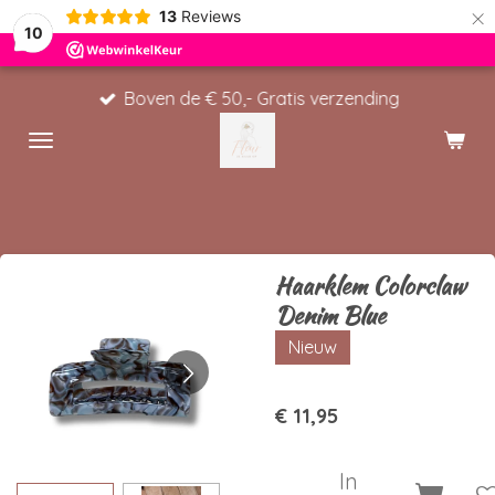
×
13
Reviews
10
Boven de € 50,- Gratis verzending
Haarklem Colorclaw
Denim Blue
Nieuw
€ 11,95
In