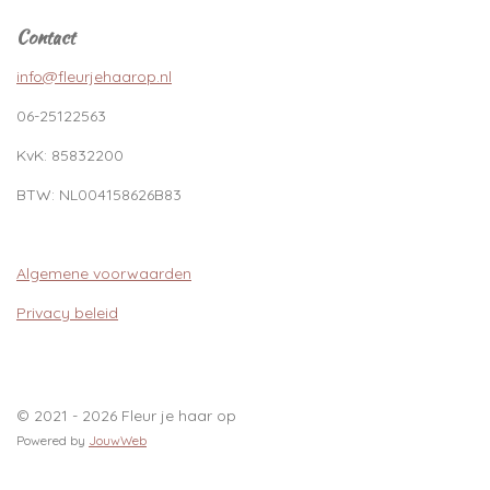
Contact
info@fleurjehaarop.nl
06-25122563
KvK:
85832200
BTW:
NL004158626B83
Algemene voorwaarden
Privacy beleid
© 2021 - 2026 Fleur je haar op
Powered by
JouwWeb