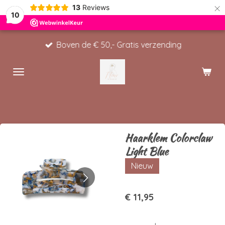
×
13
Reviews
10
Boven de € 50,- Gratis verzending
Haarklem Colorclaw
Light Blue
Nieuw
€ 11,95