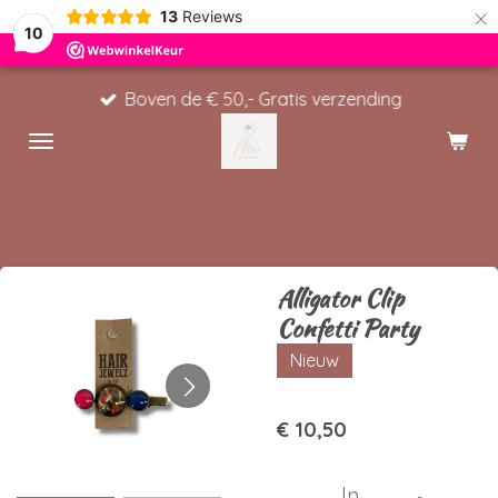
×
13
Reviews
10
Boven de € 50,- Gratis verzending
Alligator Clip
Confetti Party
Nieuw
€ 10,50
In