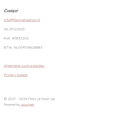
Contact
info@fleurjehaarop.nl
06-25122563
KvK:
85832200
BTW:
NL004158626B83
Algemene voorwaarden
Privacy beleid
© 2021 - 2026 Fleur je haar op
Powered by
JouwWeb