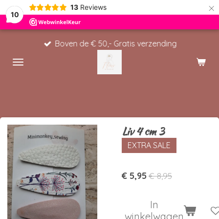
×
13
Reviews
10
Boven de € 50,- Gratis verzending
Liv 4 cm 3
EXTRA SALE
€ 5,95
€ 8,95
In
winkelwagen