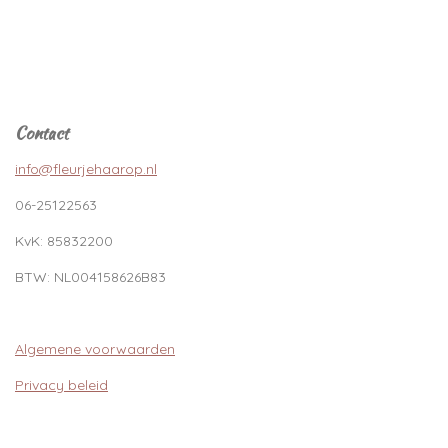
Contact
info@fleurjehaarop.nl
06-25122563
KvK:
85832200
BTW:
NL004158626B83
Algemene voorwaarden
Privacy beleid