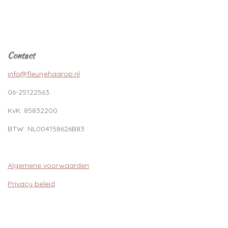
Contact
info@fleurjehaarop.nl
06-25122563
KvK:
85832200
BTW:
NL004158626B83
Algemene voorwaarden
Privacy beleid