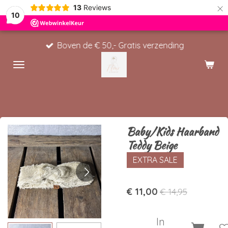
×
13
Reviews
10
Boven de € 50,- Gratis verzending
Baby/Kids Haarband
Teddy Beige
EXTRA SALE
€ 11,00
€ 14,95
In