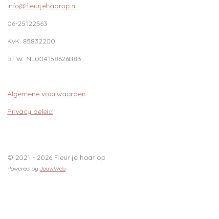
info@fleurjehaarop.nl
06-25122563
KvK:
85832200
BTW:
NL004158626B83
Algemene voorwaarden
Privacy beleid
© 2021 - 2026 Fleur je haar op
Powered by
JouwWeb