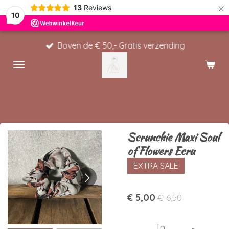
×
13
Reviews
10
Boven de € 50,- Gratis verzending
Scrunchie Maxi Soul
of Flowers Ecru
EXTRA SALE
€ 5,00
€ 6,50
In