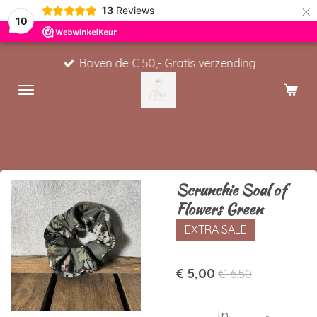
×
13
Reviews
10
Boven de € 50,- Gratis verzending
Scrunchie Soul of
Flowers Green
EXTRA SALE
€ 5,00
€ 6,50