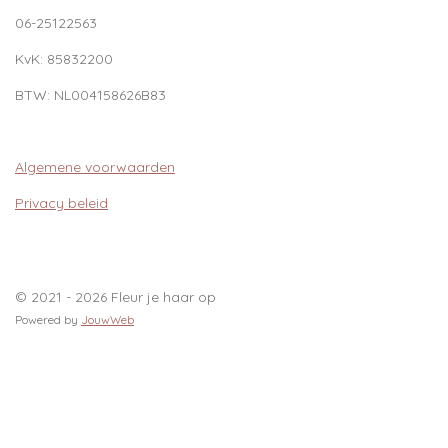
06-25122563
KvK:
85832200
BTW:
NL004158626B83
Algemene voorwaarden
Privacy beleid
© 2021 - 2026 Fleur je haar op
Powered by
JouwWeb