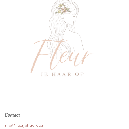
Contact
info@fleurjehaarop.nl